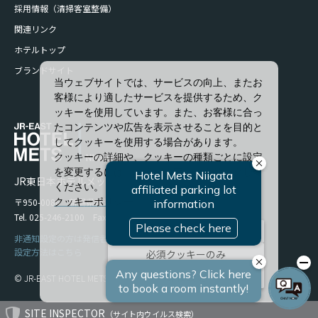
採用情報（清掃客室整備）
関連リンク
ホテルトップ
ブランドサイト
当ウェブサイトでは、サービスの向上、またお
客様により適したサービスを提供するため、ク
ッキーを使用しています。また、お客様に合っ
たコンテンツや広告を表示させることを目的と
してクッキーを使用する場合があります。
クッキーの詳細や、クッキーの種類ごとに設定
を変更するには、「詳細設定」をクリックして
JR東日本ホテルメッツ 新潟
ください。
〒950-0086 新潟県新潟市中央区花園1-96-47
クッキーポリシー
Tel. 025-246-2100 Fax. 025-246-2114
すべて許可
非通知設定の方は発信者番号を設定の上お電話ください。
設定方法はこちら
必須クッキーのみ
詳細設定
© JR-EAST HOTEL METS
SITE INSPECTOR
（サイト内ウイルス検索）