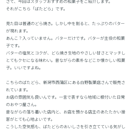
さて、今回はスタッフおすすめの和菓子をご紹介します。
それがこちら「ばたどら」です。
見た目は普通のどら焼き。しかし中を割ると、たっぷりのバター
が現れます。
あんこ？入っていません。バターだけです。バターが主役の和菓
子です。
バターの塩気とコクが、どら焼き生地のやさしい甘さとマッチし
とてもクセになる味わい。昔ながらの素朴などこか懐かしい和菓
子。いいですよね。
こちらのばたどら、新潟市西蒲区にある白野製菓店さんで販売さ
れています。
お店の雰囲気も良いんです。一言で表すなら地域に根付いた日常
のおやつ屋さん。
昔ながらの落ち着いた店内と、お店を預かる店主のあたたかい接
客がとても心地よいです。
こうした空気感も、ばたどらのおいしさを引き立てている気がし