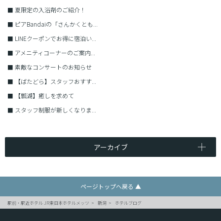
■
夏限定の入浴剤のご紹介！
■
ピアBandaiの「さんかくとも...
■
LINEクーポンでお得に宿泊い...
■
アメニティコーナーのご案内...
■
素敵なコンサートのお知らせ
■
【ばたどら】スタッフおすす...
■
【瓢湖】癒しを求めて
■
スタッフ制服が新しくなりま...
アーカイブ
ページトップへ戻る ▲
駅前・駅近ホテル JR東日本ホテルメッツ
新潟
ホテルブログ