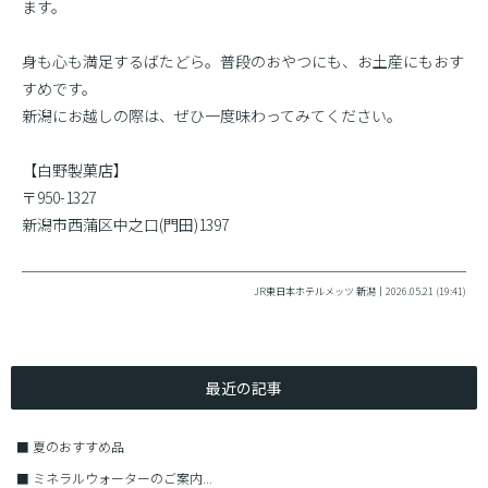
ます。
身も心も満足するばたどら。普段のおやつにも、お土産にもおす
すめです。
新潟にお越しの際は、ぜひ一度味わってみてください。
【白野製菓店】
〒950-1327
新潟市西蒲区中之口(門田)1397
JR東日本ホテルメッツ 新潟｜2026.05.21 (19:41)
最近の記事
■
夏のおすすめ品
■
ミネラルウォーターのご案内...