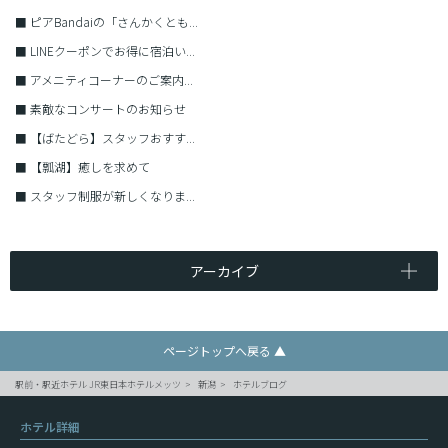
■
ピアBandaiの「さんかくとも...
■
LINEクーポンでお得に宿泊い...
■
アメニティコーナーのご案内...
■
素敵なコンサートのお知らせ
■
【ばたどら】スタッフおすす...
■
【瓢湖】癒しを求めて
■
スタッフ制服が新しくなりま...
アーカイブ
ページトップへ戻る ▲
駅前・駅近ホテル JR東日本ホテルメッツ
新潟
ホテルブログ
ホテル詳細