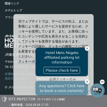
関連リンク
ホテルトップ
ブランドサイト
当ウェブサイトでは、サービスの向上、またお
客様により適したサービスを提供するため、ク
ッキーを使用しています。また、お客様に合っ
たコンテンツや広告を表示させることを目的と
してクッキーを使用する場合があります。
クッキーの詳細や、クッキーの種類ごとに設定
を変更するには、「詳細設定」をクリックして
JR東日本ホテルメッツ 新潟
ください。
〒950-0086 新潟県新潟市中央区花園1-96-47
クッキーポリシー
Tel. 025-246-2100 Fax. 025-246-2114
すべて許可
非通知設定の方は発信者番号を設定の上お電話ください。
設定方法はこちら
必須クッキーのみ
詳細設定
© JR-EAST HOTEL METS
SITE INSPECTOR
（サイト内ウイルス検索）
｜最終検査：2026.08.08 17:35