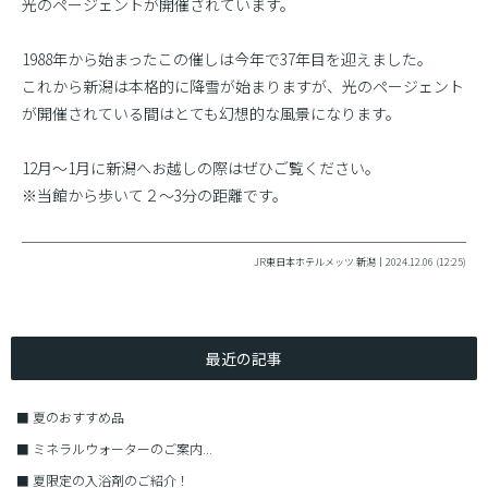
光のページェントが開催されています。
1988年から始まったこの催しは今年で37年目を迎えました。
これから新潟は本格的に降雪が始まりますが、光のページェント
が開催されている間はとても幻想的な風景になります。
12月〜1月に新潟へお越しの際はぜひご覧ください。
※当館から歩いて２〜3分の距離です。
JR東日本ホテルメッツ 新潟｜2024.12.06 (12:25)
最近の記事
■
夏のおすすめ品
■
ミネラルウォーターのご案内...
■
夏限定の入浴剤のご紹介！