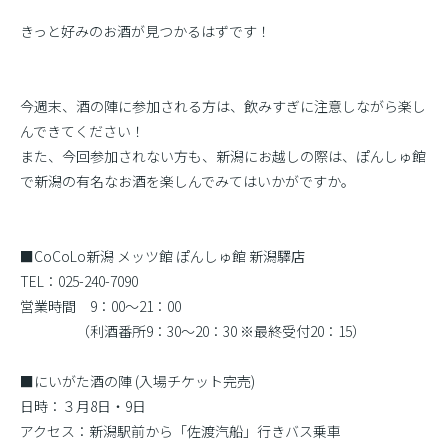
きっと好みのお酒が見つかるはずです！
今週末、酒の陣に参加される方は、飲みすぎに注意しながら楽し
んできてください！
また、今回参加されない方も、新潟にお越しの際は、ぽんしゅ館
で新潟の有名なお酒を楽しんでみてはいかがですか。
■CoCoLo新潟 メッツ館 ぽんしゅ館 新潟驛店
TEL：025-240-7090
営業時間 9：00〜21：00
（利酒番所9：30〜20：30 ※最終受付20：15）
■にいがた酒の陣 (入場チケット完売)
日時：３月8日・9日
アクセス：新潟駅前から「佐渡汽船」行きバス乗車