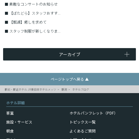
■
素敵なコンサートのお知らせ
■
【ばたどら】スタッフおすす...
■
【瓢湖】癒しを求めて
■
スタッフ制服が新しくなりま...
アーカイブ
ページトップへ戻る ▲
駅前・駅近ホテル JR東日本ホテルメッツ
新潟
ホテルブログ
ホテル詳細
客室
ホテルパンフレット（PDF）
施設・サービス
トピックス一覧
朝食
よくあるご質問