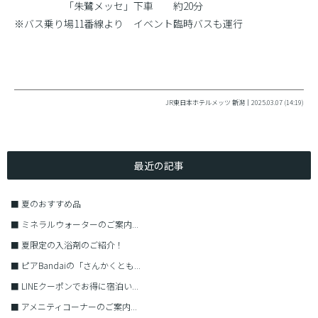
「朱鷺メッセ」下車 約20分
※バス乗り場11番線より イベント臨時バスも運行
JR東日本ホテルメッツ 新潟｜2025.03.07 (14:19)
最近の記事
■
夏のおすすめ品
■
ミネラルウォーターのご案内...
■
夏限定の入浴剤のご紹介！
■
ピアBandaiの「さんかくとも...
■
LINEクーポンでお得に宿泊い...
■
アメニティコーナーのご案内...