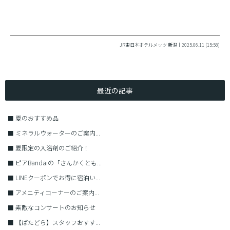
JR東日本ホテルメッツ 新潟｜2025.06.11 (15:58)
最近の記事
■
夏のおすすめ品
■
ミネラルウォーターのご案内...
■
夏限定の入浴剤のご紹介！
■
ピアBandaiの「さんかくとも...
■
LINEクーポンでお得に宿泊い...
■
アメニティコーナーのご案内...
■
素敵なコンサートのお知らせ
■
【ばたどら】スタッフおすす...