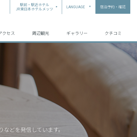
駅前・駅近ホテル
宿泊予約・確認
LANGUAGE
▲
JR東日本ホテルメッツ
中文（简体字）
中文（繁体字）
English
日本語
한국어
アクセス
周辺観光
ギャラリー
クチコミ
りなどを発信しています。