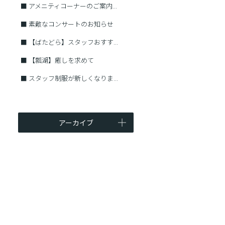
■
アメニティコーナーのご案内...
■
素敵なコンサートのお知らせ
■
【ばたどら】スタッフおすす...
■
【瓢湖】癒しを求めて
■
スタッフ制服が新しくなりま...
アーカイブ