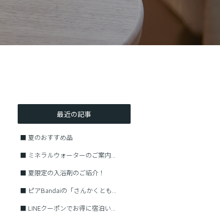
最近の記事
■
夏のおすすめ品
■
ミネラルウォーターのご案内...
■
夏限定の入浴剤のご紹介！
■
ピアBandaiの「さんかくとも...
■
LINEクーポンでお得に宿泊い...