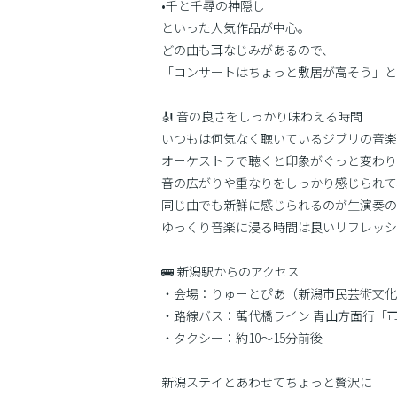
•千と千尋の神隠し
といった人気作品が中心。
どの曲も耳なじみがあるので、
「コンサートはちょっと敷居が高そう」と
🎻 音の良さをしっかり味わえる時間
いつもは何気なく聴いているジブリの音楽
オーケストラで聴くと印象がぐっと変わり
音の広がりや重なりをしっかり感じられて
同じ曲でも新鮮に感じられるのが生演奏の
ゆっくり音楽に浸る時間は良いリフレッシ
🚌 新潟駅からのアクセス
・会場：りゅーとぴあ（新潟市民芸術文化
・路線バス：萬代橋ライン 青山方面行「市役
・タクシー：約10〜15分前後
新潟ステイとあわせてちょっと贅沢に