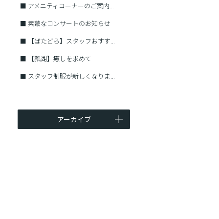
■
アメニティコーナーのご案内...
■
素敵なコンサートのお知らせ
■
【ばたどら】スタッフおすす...
■
【瓢湖】癒しを求めて
■
スタッフ制服が新しくなりま...
アーカイブ