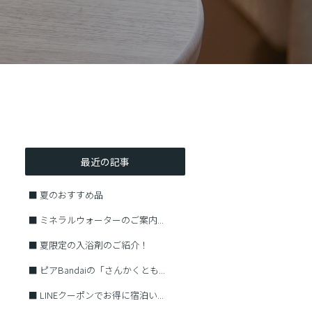
最近の記事
■
夏のおすすめ品
■
ミネラルウォーターのご案内...
■
夏限定の入浴剤のご紹介！
■
ピアBandaiの「さんかくとも...
■
LINEクーポンでお得に宿泊い...