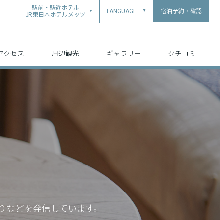
駅前・駅近ホテル
宿泊予約・確認
LANGUAGE
▲
JR東日本ホテルメッツ
中文（简体字）
中文（繁体字）
English
日本語
한국어
アクセス
周辺観光
ギャラリー
クチコミ
りなどを発信しています。