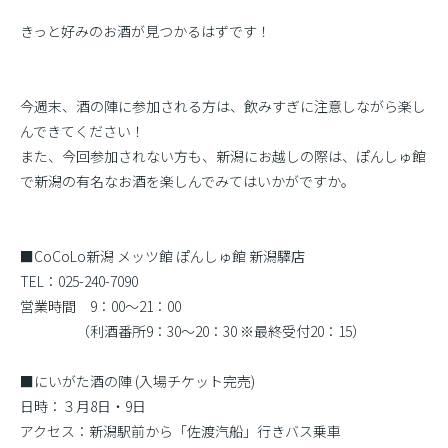
きっと好みのお酒が見つかるはずです！
今週末、酒の陣に参加される方は、飲みすぎに注意しながら楽し
んできてください！
また、今回参加されない方も、新潟にお越しの際は、ぽんしゅ館
で新潟の有名なお酒を楽しんでみてはいかがですか。
■CoCoLo新潟 メッツ館 ぽんしゅ館 新潟驛店
TEL：025-240-7090
営業時間 9：00〜21：00
（利酒番所9：30〜20：30 ※最終受付20：15）
■にいがた酒の陣 (入場チケット完売)
日時：３月8日・9日
アクセス：新潟駅前から「佐渡汽船」行きバス乗車