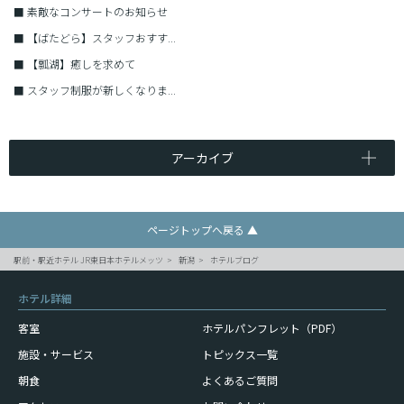
■
素敵なコンサートのお知らせ
■
【ばたどら】スタッフおすす...
■
【瓢湖】癒しを求めて
■
スタッフ制服が新しくなりま...
アーカイブ
ページトップへ戻る ▲
駅前・駅近ホテル JR東日本ホテルメッツ
新潟
ホテルブログ
ホテル詳細
客室
ホテルパンフレット（PDF）
施設・サービス
トピックス一覧
朝食
よくあるご質問