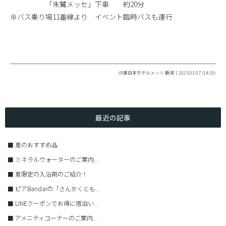
「朱鷺メッセ」下車 約20分
※バス乗り場11番線より イベント臨時バスも運行
JR東日本ホテルメッツ 新潟｜2025.03.07 (14:19)
最近の記事
■
夏のおすすめ品
■
ミネラルウォーターのご案内...
■
夏限定の入浴剤のご紹介！
■
ピアBandaiの「さんかくとも...
■
LINEクーポンでお得に宿泊い...
■
アメニティコーナーのご案内...