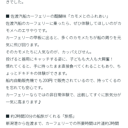
きでした。
■ 佐渡汽船カーフェリーの醍醐味「カモメとのふれあい」
佐渡汽船のカーフェリーに乗ったら、ぜひ体験してほしいのがカ
モメへのエサやりです。
カーフェリーの甲板に出ると、多くのカモメたちが船の周りを元
気に飛び回ります。
そのカモメたちに人気なのが、カッパえびせん。
投げると器用にキャッチする姿に、子どもも大人も大興奮！
慣れてくると、手に持ったまま直接食べてくれることもあり、ち
ょっとドキドキの体験ができます。
船内自動販売機で も200円 で販売されているので、持ってくるの
を忘れても安心です。
カーフェリーならではの非日常体験で、出航してすぐに旅気分が
一気に高まります♪
■ 約2時間30分の船旅がくれる「旅感」
新潟港から佐渡まで、カーフェリーでの所要時間は片道約2時間