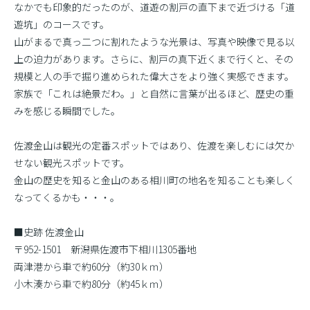
なかでも印象的だったのが、道遊の割戸の直下まで近づける「道
遊坑」のコースです。
山がまるで真っ二つに割れたような光景は、写真や映像で見る以
上の迫力があります。さらに、割戸の真下近くまで行くと、その
規模と人の手で掘り進められた偉大さをより強く実感できます。
家族で「これは絶景だわ。」と自然に言葉が出るほど、歴史の重
みを感じる瞬間でした。
佐渡金山は観光の定番スポットではあり、佐渡を楽しむには欠か
せない観光スポットです。
金山の歴史を知ると金山のある相川町の地名を知ることも楽しく
なってくるかも・・・。
■史跡 佐渡金山
〒952-1501 新潟県佐渡市下相川1305番地
両津港から車で約60分（約30ｋｍ）
小木湊から車で約80分（約45ｋｍ）