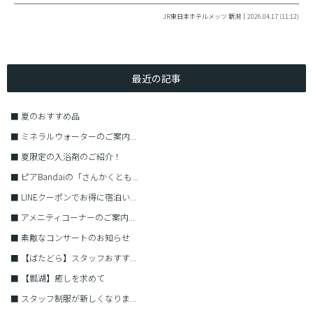
JR東日本ホテルメッツ 新潟｜2026.04.17 (11:12)
最近の記事
■
夏のおすすめ品
■
ミネラルウォーターのご案内...
■
夏限定の入浴剤のご紹介！
■
ピアBandaiの「さんかくとも...
■
LINEクーポンでお得に宿泊い...
■
アメニティコーナーのご案内...
■
素敵なコンサートのお知らせ
■
【ばたどら】スタッフおすす...
■
【瓢湖】癒しを求めて
■
スタッフ制服が新しくなりま...