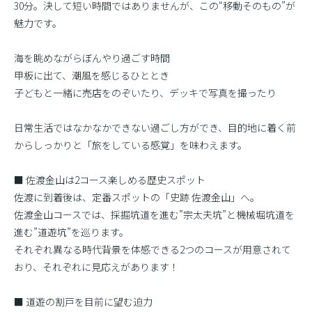
30分。決して短い時間ではありませんが、この“移動そのもの”が
魅力です。
海を眺めながらぼんやり過ごす時間
甲板に出て、潮風を感じるひととき
子どもと一緒に売店をのぞいたり、デッキで写真を撮ったり
日常生活ではなかなかできない過ごし方ができ、目的地に着く前
からしっかりと「旅をしている感覚」を味わえます。
■ 佐渡金山は2コース楽しめる歴史スポット
佐渡に到着後は、定番スポットの「史跡 佐渡金山」へ。
佐渡金山コースでは、採掘坑道を進む”宗太夫坑”と機械堀坑道を
進む”道遊坑”を巡ります。
それぞれ異なる時代背景を体感できる2つのコースが用意されて
おり、それぞれに見応えがあります！
■ 道遊の割戸を目前に望む迫力