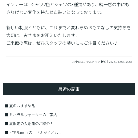
インナーはTシャツ2色とシャツの3種類があり、統一感の中にも
さりげない変化を持たせた装いとなっております。
新しい制服とともに、これまでと変わらぬおもてなしの気持ちを
大切に、皆さまをお迎えいたします。
ご来館の際は、ぜひスタッフの装いにもご注目ください♪
JR東日本ホテルメッツ 新潟｜2026.04.25 (17:06)
最近の記事
■
夏のおすすめ品
■
ミネラルウォーターのご案内...
■
夏限定の入浴剤のご紹介！
■
ピアBandaiの「さんかくとも...