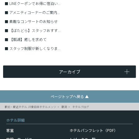
■
LINEクーポンでお得に宿泊い...
■
アメニティコーナーのご案内...
■
素敵なコンサートのお知らせ
■
【ばたどら】スタッフおすす...
■
【瓢湖】癒しを求めて
■
スタッフ制服が新しくなりま...
アーカイブ
ページトップへ戻る ▲
駅前・駅近ホテル JR東日本ホテルメッツ
新潟
ホテルブログ
ホテル詳細
客室
ホテルパンフレット（PDF）