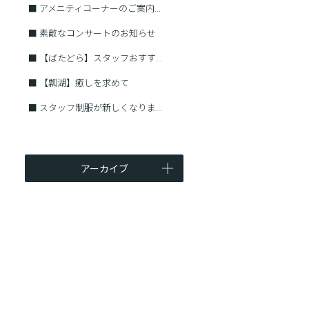
■
アメニティコーナーのご案内...
■
素敵なコンサートのお知らせ
■
【ばたどら】スタッフおすす...
■
【瓢湖】癒しを求めて
■
スタッフ制服が新しくなりま...
アーカイブ