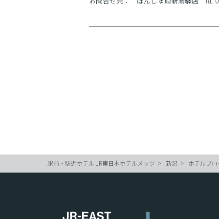
お問合せ先： ぽんしゅ館新潟驛店 ℡. 025-240-7
駅前・駅近ホテル JR東日本ホテルメッツ
新潟
ホテルブロ