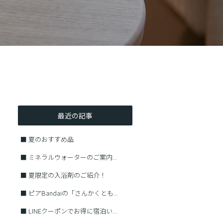
最近の記事
■
夏のおすすめ品
■
ミネラルウォーターのご案内...
■
夏限定の入浴剤のご紹介！
■
ピアBandaiの「さんかくとも...
■
LINEクーポンでお得に宿泊い...