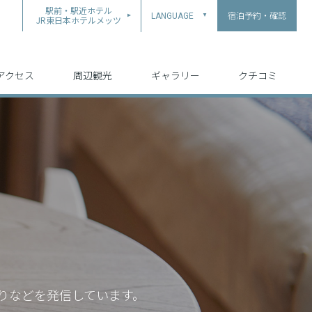
駅前・駅近ホテル
宿泊予約・確認
LANGUAGE
▲
JR東日本ホテルメッツ
中文（简体字）
中文（繁体字）
English
日本語
한국어
アクセス
周辺観光
ギャラリー
クチコミ
りなどを発信しています。