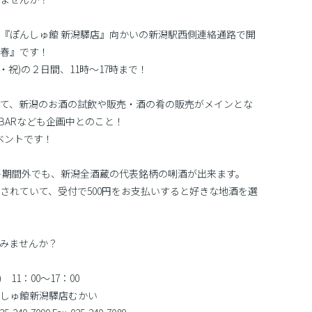
『ぽんしゅ館 新潟驛店』向かいの新潟駅西側連絡通路で開
5春』です！
・祝)の２日間、11時〜17時まで！
て、新潟のお酒の試飲や販売・酒の肴の販売がメインとな
BARなども企画中とのこと！
ベントです！
ト期間外でも、新潟全酒蔵の代表銘柄の唎酒が出来ます。
されていて、受付で500円をお支払いすると好きな地酒を選
みませんか？
 11：00〜17：00
しゅ館新潟驛店むかい