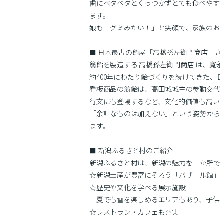
歯にベタベタとくっつかずとても食べやす
ます。
娘も「グミみたい！」と笑顔で、家族のお
■ 日本最古の飴屋「高橋孫左衛門商店」
翁飴を製造する 高橋孫左衛門商店 は、寛永
約400年にわたり飴づくりを続けてきた
看板商品の翁飴は、高田城城主の参勤交代
行文にも登場するなど、文化的価値も高い
「余計なものは加えない」という姿勢から
ます。
■ 新潟ふるさと村のご紹介
新潟ふるさと村は、新潟の魅力を一か所で
☆新潟土産が豊富にそろう「バザール館」
☆歴史や文化を学べる展示施設
夏でも雪を楽しめるエリアもあり、子供
☆レストラン・カフェも充実