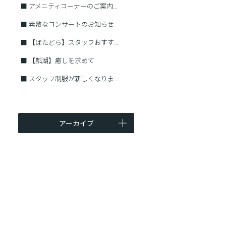
■
アメニティコーナーのご案内...
■
素敵なコンサートのお知らせ
■
【ばたどら】スタッフおすす...
■
【瓢湖】癒しを求めて
■
スタッフ制服が新しくなりま...
アーカイブ