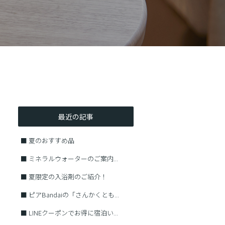
最近の記事
■
夏のおすすめ品
■
ミネラルウォーターのご案内...
■
夏限定の入浴剤のご紹介！
■
ピアBandaiの「さんかくとも...
■
LINEクーポンでお得に宿泊い...