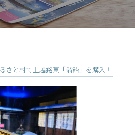
るさと村で上越銘菓「翁飴」を購入！