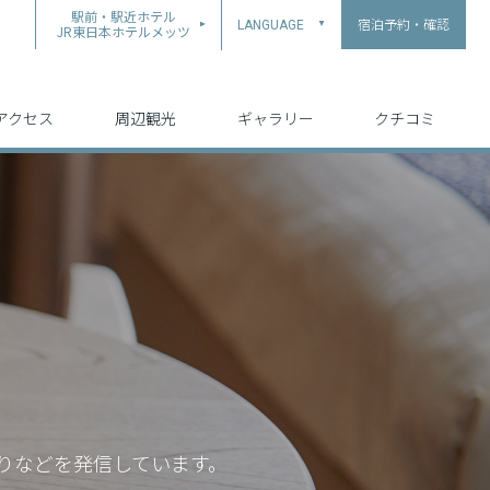
駅前・駅近ホテル
宿泊予約・確認
LANGUAGE
▲
JR東日本ホテルメッツ
中文（简体字）
中文（繁体字）
English
日本語
한국어
アクセス
周辺観光
ギャラリー
クチコミ
りなどを発信しています。