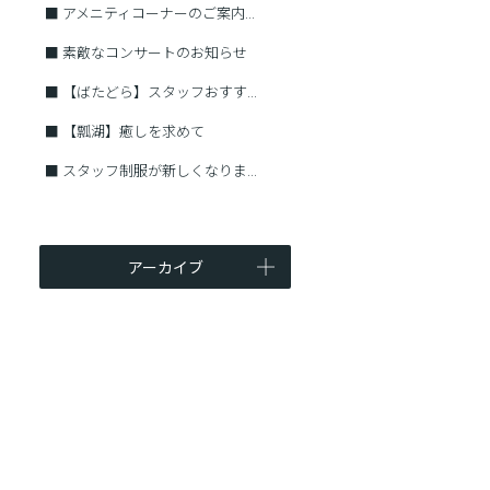
■
アメニティコーナーのご案内...
■
素敵なコンサートのお知らせ
■
【ばたどら】スタッフおすす...
■
【瓢湖】癒しを求めて
■
スタッフ制服が新しくなりま...
アーカイブ