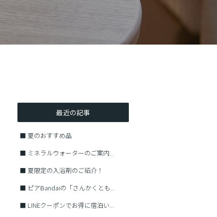
最近の記事
■
夏のおすすめ品
■
ミネラルウォーターのご案内...
■
夏限定の入浴剤のご紹介！
■
ピアBandaiの「さんかくとも...
■
LINEクーポンでお得に宿泊い...