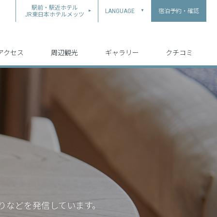
駅前・駅近ホテル
宿泊予約・確認
LANGUAGE
▲
JR東日本ホテルメッツ
中文（简体字）
中文（繁体字）
English
日本語
한국어
アクセス
周辺観光
ギャラリー
クチコミ
りなどを発信しています。