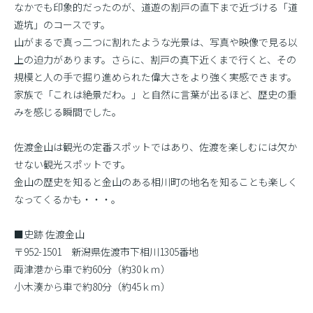
なかでも印象的だったのが、道遊の割戸の直下まで近づける「道
遊坑」のコースです。
山がまるで真っ二つに割れたような光景は、写真や映像で見る以
上の迫力があります。さらに、割戸の真下近くまで行くと、その
規模と人の手で掘り進められた偉大さをより強く実感できます。
家族で「これは絶景だわ。」と自然に言葉が出るほど、歴史の重
みを感じる瞬間でした。
佐渡金山は観光の定番スポットではあり、佐渡を楽しむには欠か
せない観光スポットです。
金山の歴史を知ると金山のある相川町の地名を知ることも楽しく
なってくるかも・・・。
■史跡 佐渡金山
〒952-1501 新潟県佐渡市下相川1305番地
両津港から車で約60分（約30ｋｍ）
小木湊から車で約80分（約45ｋｍ）