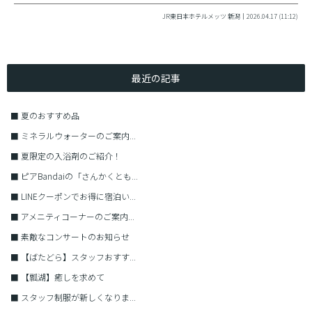
JR東日本ホテルメッツ 新潟｜2026.04.17 (11:12)
最近の記事
■
夏のおすすめ品
■
ミネラルウォーターのご案内...
■
夏限定の入浴剤のご紹介！
■
ピアBandaiの「さんかくとも...
■
LINEクーポンでお得に宿泊い...
■
アメニティコーナーのご案内...
■
素敵なコンサートのお知らせ
■
【ばたどら】スタッフおすす...
■
【瓢湖】癒しを求めて
■
スタッフ制服が新しくなりま...