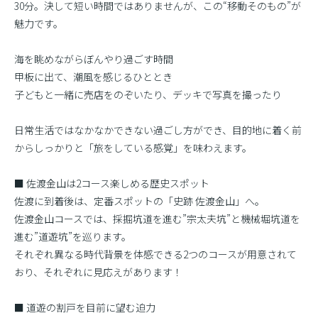
30分。決して短い時間ではありませんが、この“移動そのもの”が
魅力です。
海を眺めながらぼんやり過ごす時間
甲板に出て、潮風を感じるひととき
子どもと一緒に売店をのぞいたり、デッキで写真を撮ったり
日常生活ではなかなかできない過ごし方ができ、目的地に着く前
からしっかりと「旅をしている感覚」を味わえます。
■ 佐渡金山は2コース楽しめる歴史スポット
佐渡に到着後は、定番スポットの「史跡 佐渡金山」へ。
佐渡金山コースでは、採掘坑道を進む”宗太夫坑”と機械堀坑道を
進む”道遊坑”を巡ります。
それぞれ異なる時代背景を体感できる2つのコースが用意されて
おり、それぞれに見応えがあります！
■ 道遊の割戸を目前に望む迫力