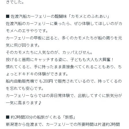
きでした。
■ 佐渡汽船カーフェリーの醍醐味「カモメとのふれあい」
佐渡汽船のカーフェリーに乗ったら、ぜひ体験してほしいのがカ
モメへのエサやりです。
カーフェリーの甲板に出ると、多くのカモメたちが船の周りを元
気に飛び回ります。
そのカモメたちに人気なのが、カッパえびせん。
投げると器用にキャッチする姿に、子どもも大人も大興奮！
慣れてくると、手に持ったまま直接食べてくれることもあり、ち
ょっとドキドキの体験ができます。
船内自動販売機で も200円 で販売されているので、持ってくるの
を忘れても安心です。
カーフェリーならではの非日常体験で、出航してすぐに旅気分が
一気に高まります♪
■ 約2時間30分の船旅がくれる「旅感」
新潟港から佐渡まで、カーフェリーでの所要時間は片道約2時間