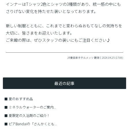
インナーはTシャツ2色とシャツの3種類があり、統一感の中にも
さりげない変化を持たせた装いとなっております。
新しい制服とともに、これまでと変わらぬおもてなしの気持ちを
大切に、皆さまをお迎えいたします。
ご来館の際は、ぜひスタッフの装いにもご注目ください♪
JR東日本ホテルメッツ 新潟｜2026.04.25 (17:06)
最近の記事
■
夏のおすすめ品
■
ミネラルウォーターのご案内...
■
夏限定の入浴剤のご紹介！
■
ピアBandaiの「さんかくとも...