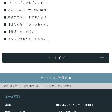
■
LINEクーポンでお得に宿泊い...
■
アメニティコーナーのご案内...
■
素敵なコンサートのお知らせ
■
【ばたどら】スタッフおすす...
■
【瓢湖】癒しを求めて
■
スタッフ制服が新しくなりま...
アーカイブ
ページトップへ戻る ▲
駅前・駅近ホテル JR東日本ホテルメッツ
新潟
ホテルブログ
ホテル詳細
客室
ホテルパンフレット（PDF）