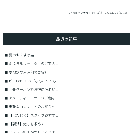
JR東日本ホテルメッツ 新潟｜2025.12.09 (20:19)
最近の記事
■
夏のおすすめ品
■
ミネラルウォーターのご案内...
■
夏限定の入浴剤のご紹介！
■
ピアBandaiの「さんかくとも...
■
LINEクーポンでお得に宿泊い...
■
アメニティコーナーのご案内...
■
素敵なコンサートのお知らせ
■
【ばたどら】スタッフおすす...
■
【瓢湖】癒しを求めて
■
スタッフ制服が新しくなりま...