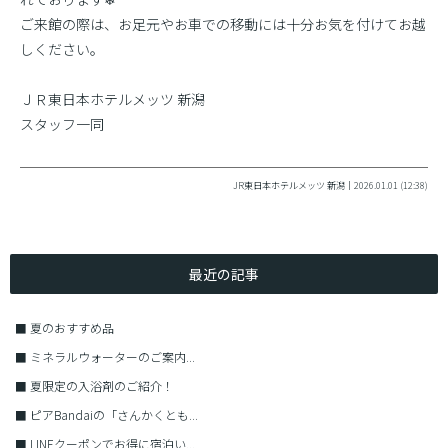
ご来館の際は、お足元やお車での移動には十分お気を付けてお越
しください。
ＪＲ東日本ホテルメッツ 新潟
スタッフ一同
JR東日本ホテルメッツ 新潟｜2026.01.01 (12:38)
最近の記事
■
夏のおすすめ品
■
ミネラルウォーターのご案内...
■
夏限定の入浴剤のご紹介！
■
ピアBandaiの「さんかくとも...
■
LINEクーポンでお得に宿泊い...