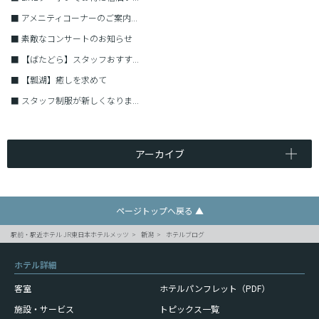
■
アメニティコーナーのご案内...
■
素敵なコンサートのお知らせ
■
【ばたどら】スタッフおすす...
■
【瓢湖】癒しを求めて
■
スタッフ制服が新しくなりま...
アーカイブ
ページトップへ戻る ▲
駅前・駅近ホテル JR東日本ホテルメッツ
新潟
ホテルブログ
ホテル詳細
客室
ホテルパンフレット（PDF）
施設・サービス
トピックス一覧