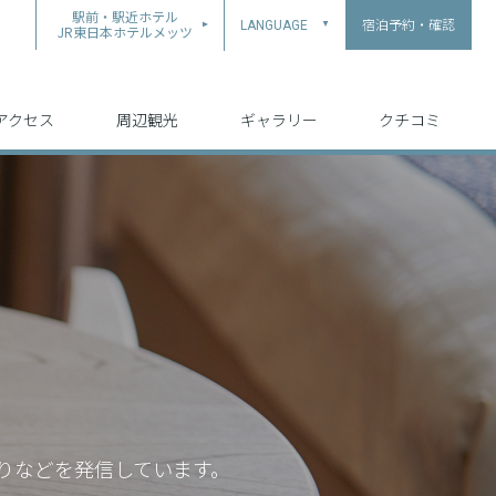
駅前・駅近ホテル
宿泊予約・確認
LANGUAGE
▲
JR東日本ホテルメッツ
中文（简体字）
中文（繁体字）
English
日本語
한국어
アクセス
周辺観光
ギャラリー
クチコミ
りなどを発信しています。