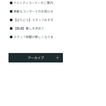
■
アメニティコーナーのご案内...
■
素敵なコンサートのお知らせ
■
【ばたどら】スタッフおすす...
■
【瓢湖】癒しを求めて
■
スタッフ制服が新しくなりま...
アーカイブ