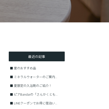
最近の記事
■
夏のおすすめ品
■
ミネラルウォーターのご案内...
■
夏限定の入浴剤のご紹介！
■
ピアBandaiの「さんかくとも...
■
LINEクーポンでお得に宿泊い...