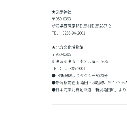
★弥彦神社
〒959-0393
新潟県西蒲原郡弥彦村弥彦2887-2
TEL：0256-94-2001
★北方文化博物館
〒950-0205
新潟県新潟市江南区沢海2-15-25
TEL：025-385-2001
●JR新潟駅よりタクシー約20分
●新潟駅前経由 亀田・横越線、S94・S9
●日本海東北自動車道「新潟亀田IC」より