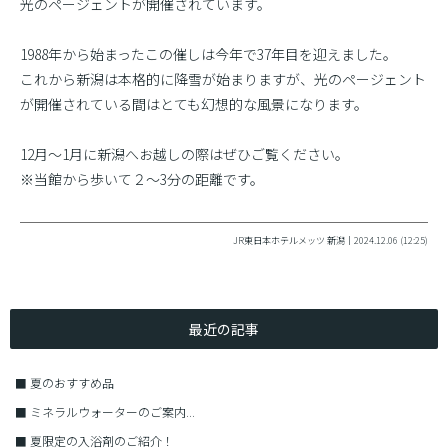
光のページェントが開催されています。
1988年から始まったこの催しは今年で37年目を迎えました。
これから新潟は本格的に降雪が始まりますが、光のページェント
が開催されている間はとても幻想的な風景になります。
12月〜1月に新潟へお越しの際はぜひご覧ください。
※当館から歩いて２〜3分の距離です。
JR東日本ホテルメッツ 新潟｜2024.12.06 (12:25)
最近の記事
■
夏のおすすめ品
■
ミネラルウォーターのご案内...
■
夏限定の入浴剤のご紹介！