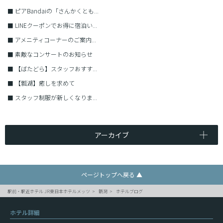
■
ピアBandaiの「さんかくとも...
■
LINEクーポンでお得に宿泊い...
■
アメニティコーナーのご案内...
■
素敵なコンサートのお知らせ
■
【ばたどら】スタッフおすす...
■
【瓢湖】癒しを求めて
■
スタッフ制服が新しくなりま...
アーカイブ
ページトップへ戻る ▲
駅前・駅近ホテル JR東日本ホテルメッツ
新潟
ホテルブログ
ホテル詳細