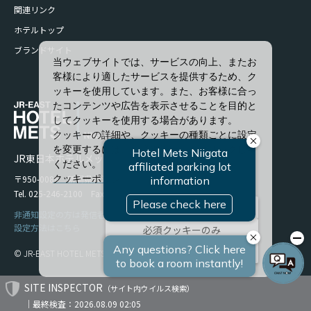
関連リンク
ホテルトップ
ブランドサイト
当ウェブサイトでは、サービスの向上、またお
客様により適したサービスを提供するため、ク
ッキーを使用しています。また、お客様に合っ
たコンテンツや広告を表示させることを目的と
してクッキーを使用する場合があります。
クッキーの詳細や、クッキーの種類ごとに設定
を変更するには、「詳細設定」をクリックして
JR東日本ホテルメッツ 新潟
ください。
〒950-0086 新潟県新潟市中央区花園1-96-47
クッキーポリシー
Tel. 025-246-2100 Fax. 025-246-2114
すべて許可
非通知設定の方は発信者番号を設定の上お電話ください。
設定方法はこちら
必須クッキーのみ
詳細設定
© JR-EAST HOTEL METS
SITE INSPECTOR
（サイト内ウイルス検索）
｜最終検査：2026.08.09 02:05