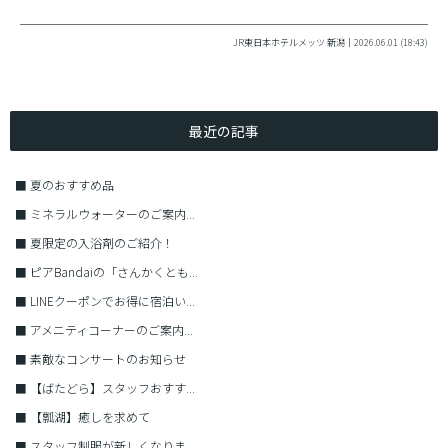
JR東日本ホテルメッツ 新潟｜2026.06.01 (18:43)
最近の記事
■
夏のおすすめ品
■
ミネラルウォーターのご案内...
■
夏限定の入浴剤のご紹介！
■
ピアBandaiの「さんかくとも...
■
LINEクーポンでお得に宿泊い...
■
アメニティコーナーのご案内...
■
素敵なコンサートのお知らせ
■
【ばたどら】スタッフおすす...
■
【瓢湖】癒しを求めて
■
スタッフ制服が新しくなりま...