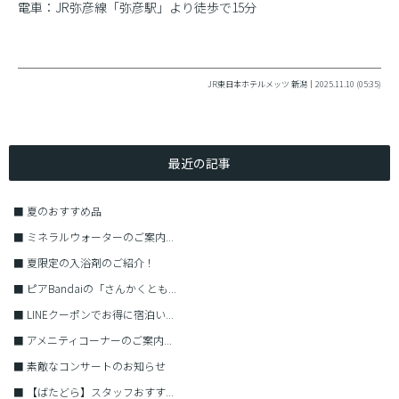
電車：JR弥彦線「弥彦駅」より徒歩で15分
JR東日本ホテルメッツ 新潟｜2025.11.10 (05:35)
最近の記事
■
夏のおすすめ品
■
ミネラルウォーターのご案内...
■
夏限定の入浴剤のご紹介！
■
ピアBandaiの「さんかくとも...
■
LINEクーポンでお得に宿泊い...
■
アメニティコーナーのご案内...
■
素敵なコンサートのお知らせ
■
【ばたどら】スタッフおすす...