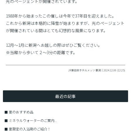
光のページェントが開催されています。
1988年から始まったこの催しは今年で37年目を迎えました。
これから新潟は本格的に降雪が始まりますが、光のページェント
が開催されている間はとても幻想的な風景になります。
12月〜1月に新潟へお越しの際はぜひご覧ください。
※当館から歩いて２〜3分の距離です。
JR東日本ホテルメッツ 新潟｜2024.12.06 (12:25)
最近の記事
■
夏のおすすめ品
■
ミネラルウォーターのご案内...
■
夏限定の入浴剤のご紹介！