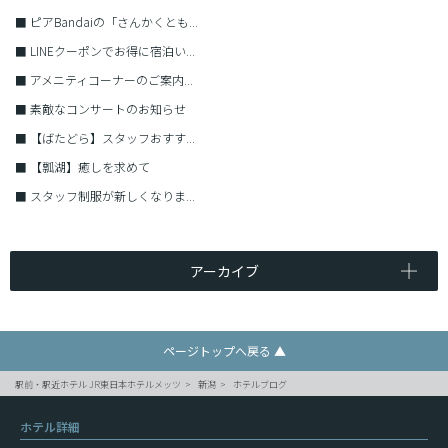
■
ピアBandaiの「さんかくとも...
■
LINEクーポンでお得に宿泊い...
■
アメニティコーナーのご案内...
■
素敵なコンサートのお知らせ
■
【ばたどら】スタッフおすす...
■
【瓢湖】癒しを求めて
■
スタッフ制服が新しくなりま...
アーカイブ
ページトップへ戻る ▲
駅前・駅近ホテル JR東日本ホテルメッツ
新潟
ホテルブログ
ホテル詳細