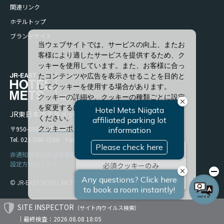
関連リンク
ホテルトップ
ブランドサイト
当ウェブサイトでは、サービスの向上、またお
客様により適したサービスを提供するため、ク
ッキーを使用しています。また、お客様に合っ
たコンテンツや広告を表示させることを目的と
してクッキーを使用する場合があります。
クッキーの詳細や、クッキーの種類ごとに設定
を変更するには、「詳細設定」をクリックして
JR東日本ホテルメッツ 新潟
ください。
〒950-0086 新潟県新潟市中央区花園1-96-47
クッキーポリシー
Tel. 025-246-2100 Fax. 025-246-2114
すべて許可
非通知設定の方は発信者番号を設定の上お電話ください。
設定方法はこちら
必須クッキーのみ
詳細設定
© JR-EAST HOTEL METS
SITE INSPECTOR
（サイト内ウイルス検索）
｜最終検査：2026.08.08 18:05