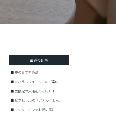
最近の記事
■
夏のおすすめ品
■
ミネラルウォーターのご案内...
■
夏限定の入浴剤のご紹介！
■
ピアBandaiの「さんかくとも...
■
LINEクーポンでお得に宿泊い...