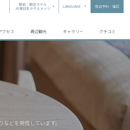
駅前・駅近ホテル
宿泊予約・確認
LANGUAGE
▲
JR東日本ホテルメッツ
中文（简体字）
中文（繁体字）
English
日本語
한국어
アクセス
周辺観光
ギャラリー
クチコミ
りなどを発信しています。