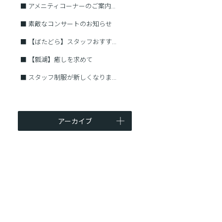
■
アメニティコーナーのご案内...
■
素敵なコンサートのお知らせ
■
【ばたどら】スタッフおすす...
■
【瓢湖】癒しを求めて
■
スタッフ制服が新しくなりま...
アーカイブ