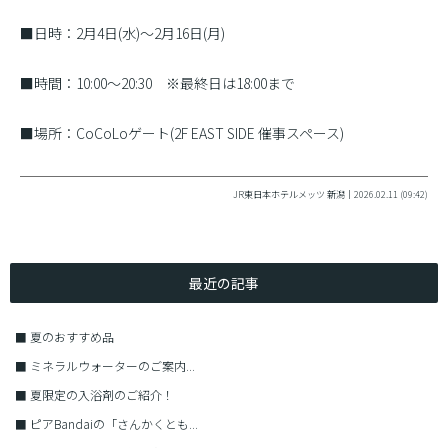
■日時：2月4日(水)〜2月16日(月)
■時間：10:00〜20:30 ※最終日は18:00まで
■場所：CoCoLoゲート(2F EAST SIDE 催事スペース)
JR東日本ホテルメッツ 新潟｜2026.02.11 (09:42)
最近の記事
■
夏のおすすめ品
■
ミネラルウォーターのご案内...
■
夏限定の入浴剤のご紹介！
■
ピアBandaiの「さんかくとも...