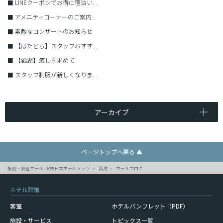
■
LINEクーポンでお得に宿泊い...
■
アメニティコーナーのご案内...
■
素敵なコンサートのお知らせ
■
【ばたどら】スタッフおすす...
■
【瓢湖】癒しを求めて
■
スタッフ制服が新しくなりま...
アーカイブ
ページトップへ戻る ▲
駅前・駅近ホテル JR東日本ホテルメッツ
新潟
ホテルブログ
ホテル詳細
客室
ホテルパンフレット（PDF）
施設・サービス
トピックス一覧