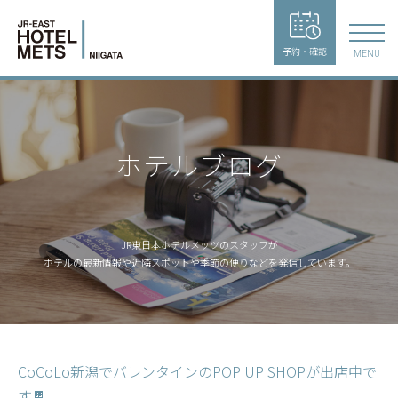
予約・確認
MENU
ホテルブログ
JR東日本ホテルメッツのスタッフが
ホテルの最新情報や近隣スポットや季節の便りなどを発信しています。
CoCoLo新潟でバレンタインのPOP UP SHOPが出店中で
す🍫