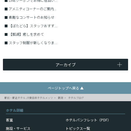
■
LINEクーポンでお得に宿泊い...
■
アメニティコーナーのご案内...
■
素敵なコンサートのお知らせ
■
【ばたどら】スタッフおすす...
■
【瓢湖】癒しを求めて
■
スタッフ制服が新しくなりま...
アーカイブ
ページトップへ戻る ▲
駅前・駅近ホテル JR東日本ホテルメッツ
新潟
ホテルブログ
ホテル詳細
客室
ホテルパンフレット（PDF）
施設・サービス
トピックス一覧