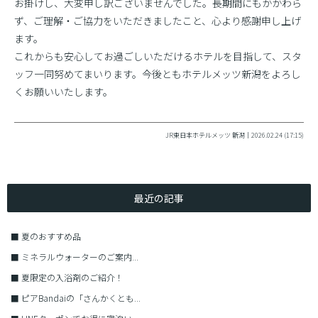
お掛けし、大変申し訳ございませんでした。長期間にもかかわら
ず、ご理解・ご協力をいただきましたこと、心より感謝申し上げ
ます。
これからも安心してお過ごしいただけるホテルを目指して、スタ
ッフ一同努めてまいります。今後ともホテルメッツ新潟をよろし
くお願いいたします。
JR東日本ホテルメッツ 新潟｜2026.02.24 (17:15)
最近の記事
■
夏のおすすめ品
■
ミネラルウォーターのご案内...
■
夏限定の入浴剤のご紹介！
■
ピアBandaiの「さんかくとも...