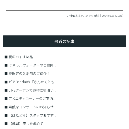
JR東日本ホテルメッツ 新潟｜2024.07.29 (01:33)
最近の記事
■
夏のおすすめ品
■
ミネラルウォーターのご案内...
■
夏限定の入浴剤のご紹介！
■
ピアBandaiの「さんかくとも...
■
LINEクーポンでお得に宿泊い...
■
アメニティコーナーのご案内...
■
素敵なコンサートのお知らせ
■
【ばたどら】スタッフおすす...
■
【瓢湖】癒しを求めて