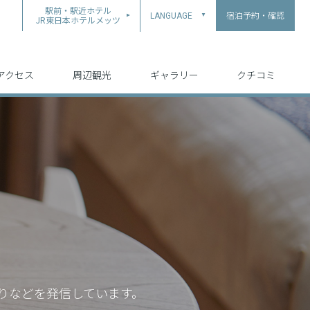
駅前・駅近ホテル
宿泊予約・確認
LANGUAGE
▲
JR東日本ホテルメッツ
中文（简体字）
中文（繁体字）
English
日本語
한국어
アクセス
周辺観光
ギャラリー
クチコミ
りなどを発信しています。