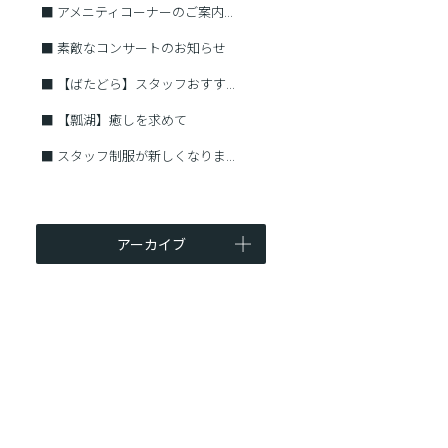
■
アメニティコーナーのご案内...
■
素敵なコンサートのお知らせ
■
【ばたどら】スタッフおすす...
■
【瓢湖】癒しを求めて
■
スタッフ制服が新しくなりま...
アーカイブ