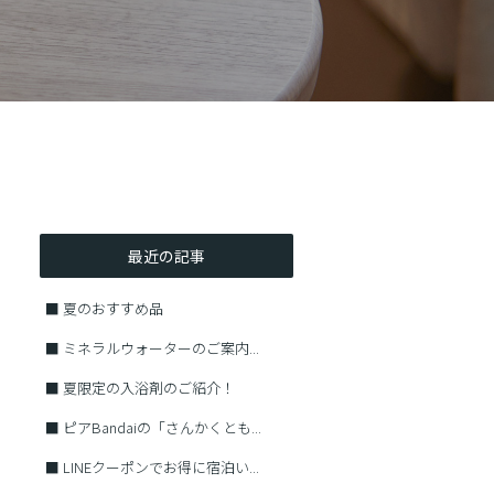
最近の記事
■
夏のおすすめ品
■
ミネラルウォーターのご案内...
■
夏限定の入浴剤のご紹介！
■
ピアBandaiの「さんかくとも...
■
LINEクーポンでお得に宿泊い...