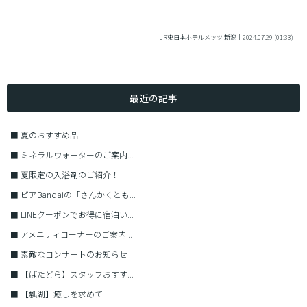
JR東日本ホテルメッツ 新潟｜2024.07.29 (01:33)
最近の記事
■
夏のおすすめ品
■
ミネラルウォーターのご案内...
■
夏限定の入浴剤のご紹介！
■
ピアBandaiの「さんかくとも...
■
LINEクーポンでお得に宿泊い...
■
アメニティコーナーのご案内...
■
素敵なコンサートのお知らせ
■
【ばたどら】スタッフおすす...
■
【瓢湖】癒しを求めて