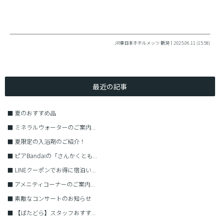
JR東日本ホテルメッツ 新潟｜2025.06.11 (15:58)
最近の記事
■
夏のおすすめ品
■
ミネラルウォーターのご案内...
■
夏限定の入浴剤のご紹介！
■
ピアBandaiの「さんかくとも...
■
LINEクーポンでお得に宿泊い...
■
アメニティコーナーのご案内...
■
素敵なコンサートのお知らせ
■
【ばたどら】スタッフおすす...