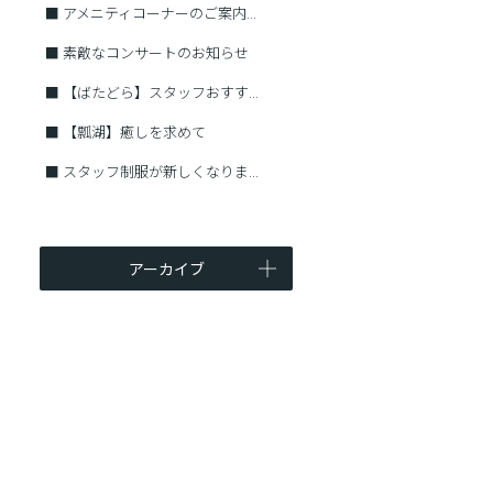
■
アメニティコーナーのご案内...
■
素敵なコンサートのお知らせ
■
【ばたどら】スタッフおすす...
■
【瓢湖】癒しを求めて
■
スタッフ制服が新しくなりま...
アーカイブ