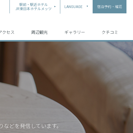
駅前・駅近ホテル
宿泊予約・確認
LANGUAGE
▲
JR東日本ホテルメッツ
中文（简体字）
中文（繁体字）
English
日本語
한국어
アクセス
周辺観光
ギャラリー
クチコミ
りなどを発信しています。