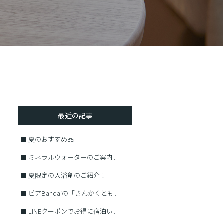
最近の記事
■
夏のおすすめ品
■
ミネラルウォーターのご案内...
■
夏限定の入浴剤のご紹介！
■
ピアBandaiの「さんかくとも...
■
LINEクーポンでお得に宿泊い...