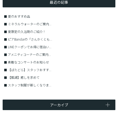
最近の記事
■
夏のおすすめ品
■
ミネラルウォーターのご案内...
■
夏限定の入浴剤のご紹介！
■
ピアBandaiの「さんかくとも...
■
LINEクーポンでお得に宿泊い...
■
アメニティコーナーのご案内...
■
素敵なコンサートのお知らせ
■
【ばたどら】スタッフおすす...
■
【瓢湖】癒しを求めて
■
スタッフ制服が新しくなりま...
アーカイブ