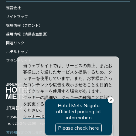
運営会社
サイトマップ
採用情報（フロント）
採用情報（清掃客室整備）
関連リンク
ホテルトップ
ブランドサイト
当ウェブサイトでは、サービスの向上、またお
客様により適したサービスを提供するため、ク
ッキーを使用しています。また、お客様に合っ
たコンテンツや広告を表示させることを目的と
してクッキーを使用する場合があります。
クッキーの詳細や、クッキーの種類ごとに設定
を変更するには、「詳細設定」をクリックして
JR東日本ホテルメッツ 新潟
ください。
〒950-0086 新潟県新潟市中央区花園1-96-47
クッキーポリシー
Tel. 025-246-2100 Fax. 025-246-2114
すべて許可
非通知設定の方は発信者番号を設定の上お電話ください。