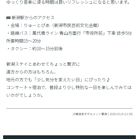
ゆっくり音楽に浸る時間は良いリフレッシュになると思います。
🚌 新潟駅からのアクセス
・会場：りゅーとぴあ（新潟市民芸術文化会館）
・路線バス：萬代橋ライン 青山方面行「市役所前」下車 徒歩5分
所要時間15〜20分
・タクシー：約10〜15分前後
新潟ステイとあわせてちょっと贅沢に
遠方からの方はもちろん、
地元の方でも「少し気分を変えたい日」にぴったり♪
コンサート＋宿泊で、普段より少し特別な一日を楽しんでみては
いかがでしょうか。
JR東日本ホテルメッツ 新潟｜2026.05.24 (11:55)