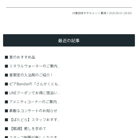
JR東日本ホテルメッツ 新潟｜2026.06.01 (18:43)
最近の記事
■
夏のおすすめ品
■
ミネラルウォーターのご案内...
■
夏限定の入浴剤のご紹介！
■
ピアBandaiの「さんかくとも...
■
LINEクーポンでお得に宿泊い...
■
アメニティコーナーのご案内...
■
素敵なコンサートのお知らせ
■
【ばたどら】スタッフおすす...
■
【瓢湖】癒しを求めて
■
スタッフ制服が新しくなりま...