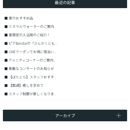
最近の記事
■
夏のおすすめ品
■
ミネラルウォーターのご案内...
■
夏限定の入浴剤のご紹介！
■
ピアBandaiの「さんかくとも...
■
LINEクーポンでお得に宿泊い...
■
アメニティコーナーのご案内...
■
素敵なコンサートのお知らせ
■
【ばたどら】スタッフおすす...
■
【瓢湖】癒しを求めて
■
スタッフ制服が新しくなりま...
アーカイブ