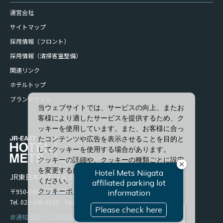
運営会社
サイトマップ
採用情報（フロント）
採用情報（清掃客室整備）
関連リンク
ホテルトップ
ブランドサイト
当ウェブサイトでは、サービスの向上、またお
客様により適したサービスを提供するため、ク
ッキーを使用しています。また、お客様に合っ
たコンテンツや広告を表示させることを目的と
してクッキーを使用する場合があります。
クッキーの詳細や、クッキーの種類ごとに設定
を変更するには、「詳細設定」をクリックして
JR東日本ホテルメッツ 新潟
ください。
〒950-0086 新潟県新潟市中央区花園1-96-47
クッキーポリシー
Tel. 025-246-2100 Fax. 025-246-2114
すべて許可
非通知設定の方は発信者番号を設定の上お電話ください。