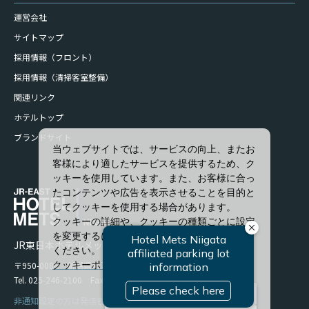
運営会社
サイトマップ
採用情報（フロント）
採用情報（清掃客室整備）
関連リンク
ホテルトップ
ブランドサイト
当ウェブサイトでは、サービスの向上、またお
客様により適したサービスを提供するため、ク
ッキーを使用しています。また、お客様に合っ
たコンテンツや広告を表示させることを目的と
してクッキーを使用する場合があります。
クッキーの詳細や、クッキーの種類ごとに設定
を変更するには、「詳細設定」をクリックして
JR東日本ホテルメッツ 新潟
ください。
〒950-0086 新潟県新潟市中央区花園1-96-47
クッキーポリシー
Tel. 025-246-2100 Fax. 025-246-2114
すべて許可
非通知設定の方は発信者番号を設定の上お電話ください。