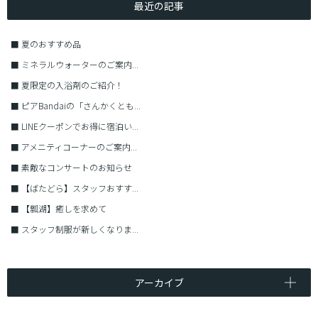
最近の記事
■
夏のおすすめ品
■
ミネラルウォーターのご案内...
■
夏限定の入浴剤のご紹介！
■
ピアBandaiの「さんかくとも...
■
LINEクーポンでお得に宿泊い...
■
アメニティコーナーのご案内...
■
素敵なコンサートのお知らせ
■
【ばたどら】スタッフおすす...
■
【瓢湖】癒しを求めて
■
スタッフ制服が新しくなりま...
アーカイブ