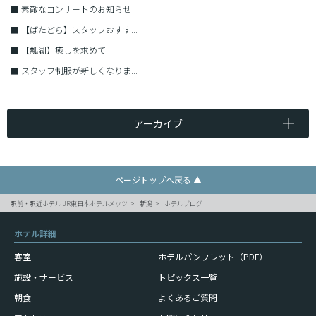
■
素敵なコンサートのお知らせ
■
【ばたどら】スタッフおすす...
■
【瓢湖】癒しを求めて
■
スタッフ制服が新しくなりま...
アーカイブ
ページトップへ戻る ▲
駅前・駅近ホテル JR東日本ホテルメッツ
新潟
ホテルブログ
ホテル詳細
客室
ホテルパンフレット（PDF）
施設・サービス
トピックス一覧
朝食
よくあるご質問