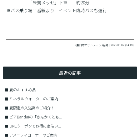
「朱鷺メッセ」下車 約20分
※バス乗り場11番線より イベント臨時バスも運行
JR東日本ホテルメッツ 新潟｜2025.03.07 (14:19)
最近の記事
■
夏のおすすめ品
■
ミネラルウォーターのご案内...
■
夏限定の入浴剤のご紹介！
■
ピアBandaiの「さんかくとも...
■
LINEクーポンでお得に宿泊い...
■
アメニティコーナーのご案内...