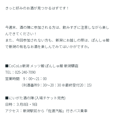
きっと好みのお酒が見つかるはずです！
今週末、酒の陣に参加される方は、飲みすぎに注意しながら楽し
んできてください！
また、今回参加されない方も、新潟にお越しの際は、ぽんしゅ館
で新潟の有名なお酒を楽しんでみてはいかがですか。
■CoCoLo新潟 メッツ館 ぽんしゅ館 新潟驛店
TEL：025-240-7090
営業時間 9：00〜21：00
（利酒番所9：30〜20：30 ※最終受付20：15）
■にいがた酒の陣 (入場チケット完売)
日時：３月8日・9日
アクセス：新潟駅前から「佐渡汽船」行きバス乗車