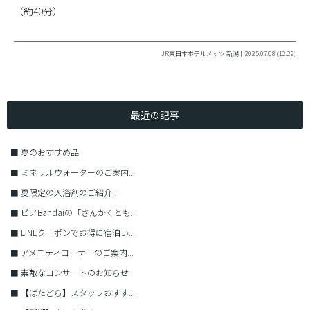
（約40分）
JR東日本ホテルメッツ 新潟｜2025.07.08 (12:29)
最近の記事
■
夏のおすすめ品
■
ミネラルウォーターのご案内...
■
夏限定の入浴剤のご紹介！
■
ピアBandaiの「さんかくとも...
■
LINEクーポンでお得に宿泊い...
■
アメニティコーナーのご案内...
■
素敵なコンサートのお知らせ
■
【ばたどら】スタッフおすす...