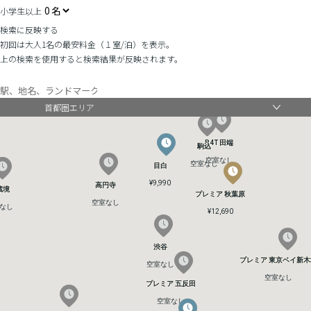
小学生以上
¥11,100
¥11,100
検索に反映する
初回は大人1名の最安料金（１室/泊）を表示。
上の検索を使用すると検索結果が反映されます。
赤羽
赤羽
B4T 赤羽
B4T 赤羽
首都圏エリア
空室なし
空室なし
空室なし
空室なし
B4T 田端
B4T 田端
駒込
駒込
空室なし
空室なし
空室なし
空室なし
目白
目白
¥9,990
¥9,990
高円寺
高円寺
蔵境
蔵境
プレミア 秋葉原
プレミア 秋葉原
空室なし
空室なし
なし
なし
¥12,690
¥12,690
渋谷
渋谷
プレミア 東京ベイ新木
プレミア 東京ベイ新木
空室なし
空室なし
空室なし
空室なし
プレミア 五反田
プレミア 五反田
空室なし
空室なし