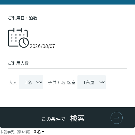
ご利用日・泊数
ご利用人数
大人
子供
0 名
客室
検索
この条件で
未就学児（添い寝）
浦和
浦和