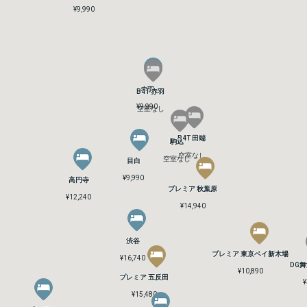
¥9,990
¥9,990
赤羽
赤羽
B4T 赤羽
B4T 赤羽
¥9,990
¥9,990
空室なし
空室なし
B4T 田端
B4T 田端
駒込
駒込
空室なし
空室なし
空室なし
空室なし
目白
目白
¥9,990
¥9,990
高円寺
高円寺
プレミア 秋葉原
プレミア 秋葉原
¥12,240
¥12,240
¥14,940
¥14,940
渋谷
渋谷
プレミア 東京ベイ新木場
プレミア 東京ベイ新木場
¥16,740
¥16,740
DG
DG
¥10,890
¥10,890
プレミア 五反田
プレミア 五反田
¥
¥
¥15,480
¥15,480