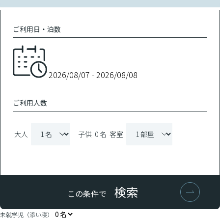
ご利用日・泊数
ご利用人数
大人
子供
0 名
客室
検索
この条件で
未就学児（添い寝）