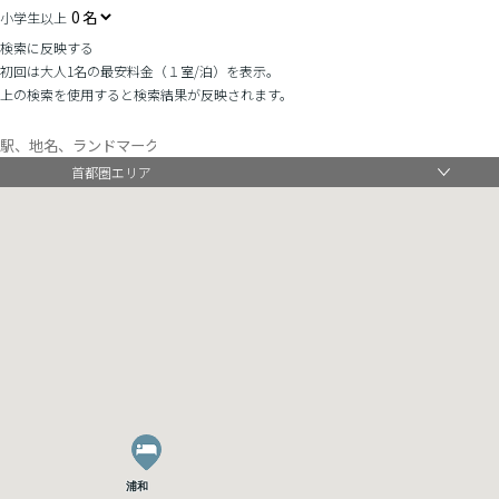
小学生以上
検索に反映する
初回は大人1名の最安料金（１室/泊）を表示。
上の検索を使用すると検索結果が反映されます。
首都圏エリア
浦和
浦和