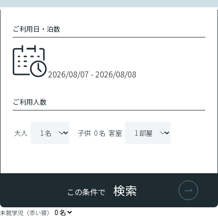
ご利用日・泊数
ご利用人数
大人
子供
0 名
客室
検索
この条件で
浦和
浦和
¥9,990
¥9,990
未就学児（添い寝）