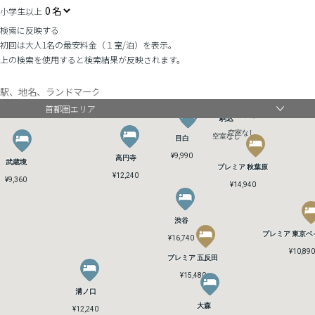
小学生以上
検索に反映する
初回は大人1名の最安料金（１室/泊）を表示。
上の検索を使用すると検索結果が反映されます。
赤羽
赤羽
B4T 赤羽
B4T 赤羽
¥9,990
¥9,990
空室なし
空室なし
首都圏エリア
B4T 田端
B4T 田端
駒込
駒込
空室なし
空室なし
空室なし
空室なし
目白
目白
¥9,990
¥9,990
高円寺
高円寺
武蔵境
武蔵境
プレミア 秋葉原
プレミア 秋葉原
¥12,240
¥12,240
¥9,360
¥9,360
¥14,940
¥14,940
渋谷
渋谷
プレミア 東京ベ
プレミア 東京ベ
¥16,740
¥16,740
¥10,890
¥10,890
プレミア 五反田
プレミア 五反田
¥15,480
¥15,480
溝ノ口
溝ノ口
大森
大森
¥12,240
¥12,240