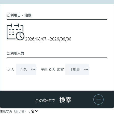
ご利用日・泊数
ご利用人数
大人
子供
0 名
客室
検索
この条件で
未就学児（添い寝）