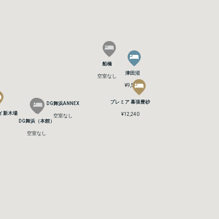
船橋
船橋
津田沼
津田沼
空室なし
空室なし
¥9,540
¥9,540
プレミア 幕張豊砂
プレミア 幕張豊砂
DG舞浜ANNEX
DG舞浜ANNEX
イ新木場
イ新木場
¥12,240
¥12,240
空室なし
空室なし
DG舞浜（本館）
DG舞浜（本館）
空室なし
空室なし