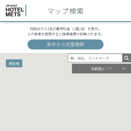
¥14,490
¥14,490
マップ検索
宇都宮
宇都宮
初回は大人1名の最安料金（1室/泊）を表示。
上の検索を使用すると検索結果が反映されます。
条件から空室検索
現在地
首都圏エリア