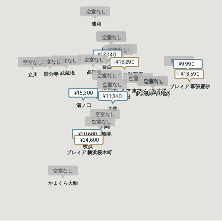
空室なし
空室なし
浦和
浦和
空室なし
空室なし
空室なし
空室なし
赤羽
赤羽
空室なし
空室なし
B4T 赤羽
B4T 赤羽
空室なし
空室なし
¥13,140
¥13,140
空室なし
空室なし
空室なし
空室なし
空室なし
空室なし
空室なし
空室なし
B4T 田端
B4T 田端
空室なし
空室なし
¥16,290
¥16,290
駒込
駒込
¥9,990
¥9,990
目白
目白
高円寺
高円寺
武蔵境
武蔵境
船橋
船橋
国分寺
国分寺
¥13,590
¥13,590
立川
立川
プレミア 秋葉原
プレミア 秋葉原
空室なし
空室なし
津田沼
津田沼
空室なし
空室なし
空室なし
空室なし
空室なし
空室なし
空室なし
空室なし
プレミア 幕張豊砂
プレミア 幕張豊砂
渋谷
渋谷
プレミア 東京ベイ新木場
プレミア 東京ベイ新木場
¥15,300
¥15,300
DG舞浜ANNEX
DG舞浜ANNEX
DG舞浜（本館）
DG舞浜（本館）
¥11,340
¥11,340
プレミア 五反田
プレミア 五反田
溝ノ口
溝ノ口
大森
大森
空室なし
空室なし
空室なし
空室なし
川崎
川崎
¥20,600
¥20,600
横浜鶴見
横浜鶴見
¥24,600
¥24,600
横浜
横浜
プレミア 横浜桜木町
プレミア 横浜桜木町
空室なし
空室なし
かまくら大船
かまくら大船