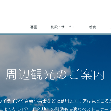
客室
施設・サービス
朝食
周辺観光のご案内
カイラインや吾妻小富士など
福島周辺エリアは見どころ
東口より徒歩1分、
目的地への移動も快適なベストロケー