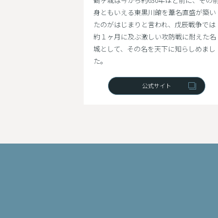
鶴ヶ城は今から約630年ほど前に、その
身ともいえる東黒川館を葦名直盛が築い
たのがはじまりと言われ、戊辰戦争では
約１ヶ月に及ぶ激しい攻防戦に耐えた名
城として、その名を天下に知らしめまし
た。
公式サイト