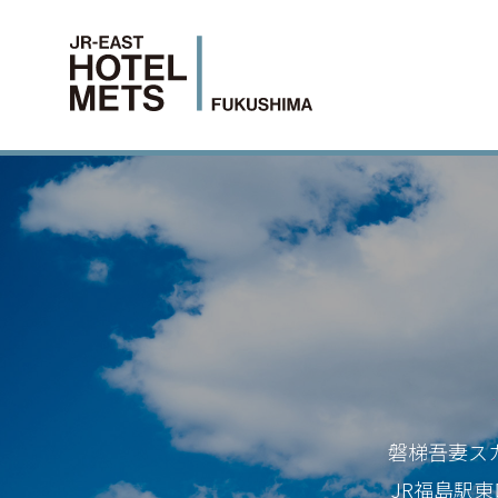
磐梯吾妻ス
JR福島駅