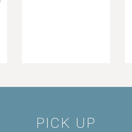
前
PICK UP