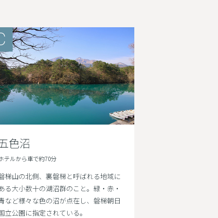
C
五色沼
ホテルから車で約70分
磐梯山の北側、裏磐梯と呼ばれる地域に
ある大小数十の湖沼群のこと。緑・赤・
青など様々な色の沼が点在し、磐梯朝日
国立公園に指定されている。