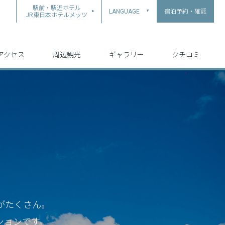
駅前・駅近ホテル
宿泊予約・確認
LANGUAGE
▲
JR東日本ホテルメッツ
中文（简体字）
中文（繁体字）
English
日本語
한국어
アクセス
周辺観光
ギャラリー
クチコミ
がたくさん。
ションです。