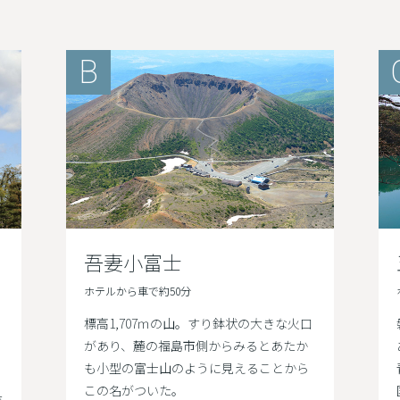
B
吾妻小富士
ホテルから車で約50分
標高1,707ｍの山。すり鉢状の大きな火口
があり、麓の福島市側からみるとあたか
も小型の富士山のように見えることから
この名がついた。