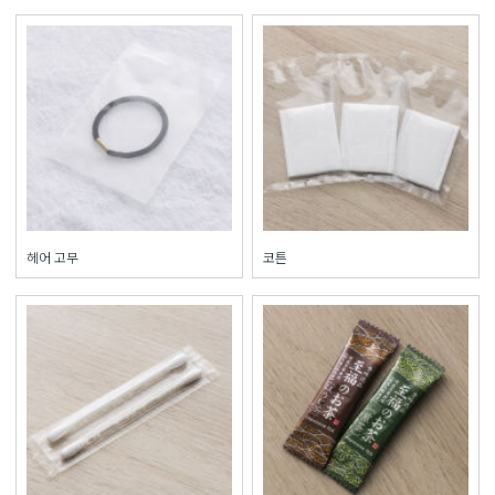
헤어 고무
코튼