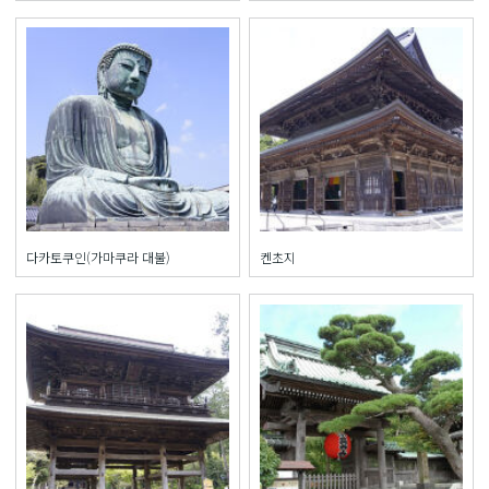
다카토쿠인(가마쿠라 대불)
켄초지