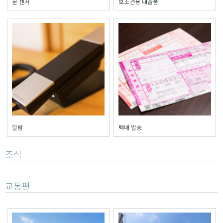
문 센서
보조견용 대출품
알람
택배 발송
조식
교통편