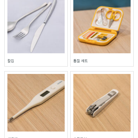
칼집
톱질 세트