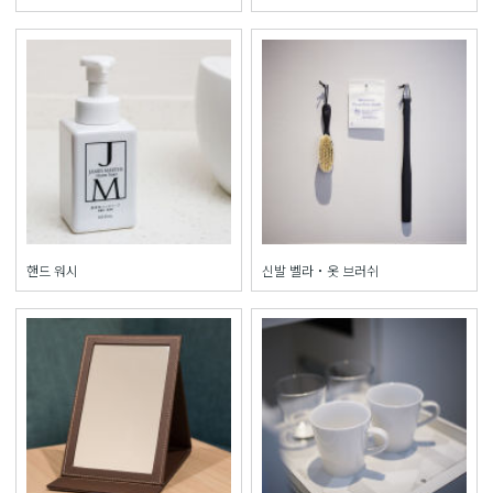
핸드 워시
신발 벨라・옷 브러쉬