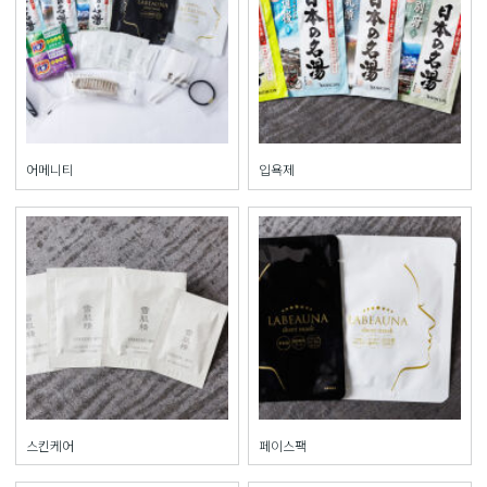
어메니티
입욕제
스킨케어
페이스팩