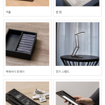
거울
컵 컵
액세서리 트레이
전기 스탠드