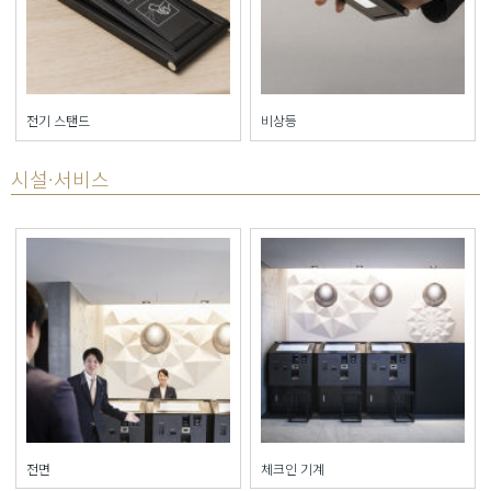
전기 스탠드
비상등
시설·서비스
전면
체크인 기계