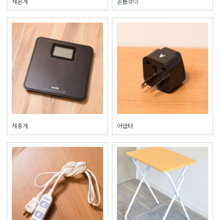
체온계
손톱깎이
체중계
어댑터