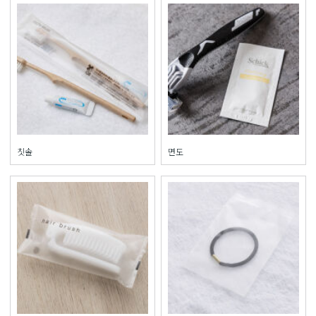
칫솔
면도