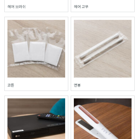
헤어 브러쉬
헤어 고무
코튼
면봉