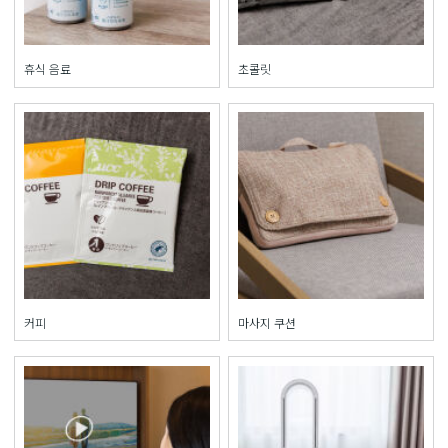
휴식 음료
초콜릿
커피
마사지 쿠션