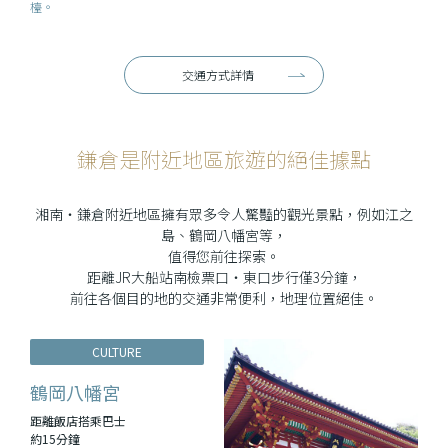
檯。
交通方式詳情
鎌倉是附近地區旅遊的絕佳據點
湘南・鎌倉附近地區擁有眾多令人驚豔的觀光景點，例如江之
島、鶴岡八幡宮等，
值得您前往探索。
距離JR大船站南檢票口・東口步行僅3分鐘，
前往各個目的地的交通非常便利，地理位置絕佳。
CULTURE
鶴岡八幡宮
距離飯店搭乘巴士
約15分鐘