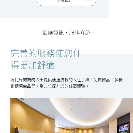
住宿預訂
設施資訊・服務介紹
完善的服務使您住
得更加舒適
為忙碌的商務人士提供便捷流暢的入住手續、免費飲品、多樣
化精選備品等，全方位提升您的住宿體驗。