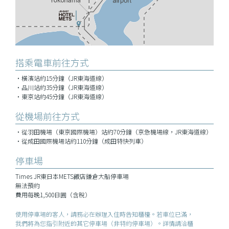
搭乘電車前往方式
・橫濱站約15分鐘（JR東海道線）
・品川站約35分鐘（JR東海道線）
・東京站約45分鐘（JR東海道線）
從機場前往方式
・從羽田機場（東京國際機場）站約70分鐘（京急機場線，JR東海道線）
・從成田國際機場站約110分鐘（成田特快列車）
停車場
Times JR東日本METS飯店鎌倉大船停車場
無法預約
費用每晚1,500日圓（含稅）
使用停車場的客人，請務必在辦理入住時告知櫃檯。若車位已滿，
我們將為您指引附近的其它停車場（非特約停車場）。詳情請洽櫃