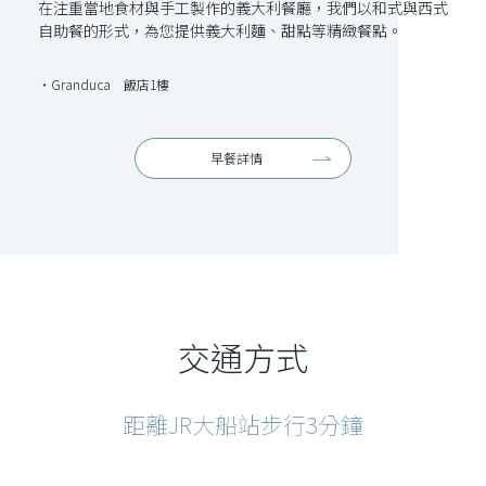
在注重當地食材與手工製作的義大利餐廳，我們以和式與西式
自助餐的形式，為您提供義大利麵、甜點等精緻餐點。
・Granduca 飯店1樓
早餐詳情
交通方式
距離JR大船站步行3分鐘