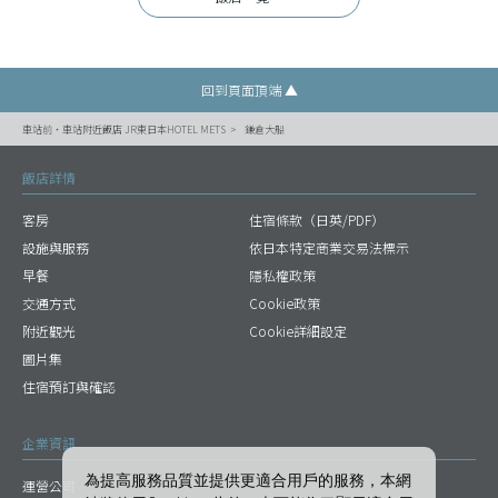
回到頁面頂端 ▲
車站前・車站附近飯店 JR東日本HOTEL METS
鎌倉大船
飯店詳情
客房
住宿條款（日英/PDF）
設施與服務
依日本特定商業交易法標示
早餐
隱私權政策
交通方式
Cookie政策
附近觀光
Cookie詳細設定
圖片集
住宿預訂與確認
企業資訊
為提高服務品質並提供更適合用戶的服務，本網
運營公司