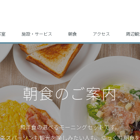
客室
施設・サービス
朝食
アクセス
周辺観
朝食のご案内
和洋食の選べるモーニングセットです。
ジネスパーソンも観光を楽しみたい人も、
ゆっくり朝食