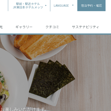
駅前・駅近ホテル
宿泊予約・確認
LANGUAGE
▲
JR東日本ホテルメッツ
中文（简体字）
中文（繁体字）
English
日本語
한국어
光
ギャラリー
クチコミ
サステナビリティ
をお楽しみいただけます。