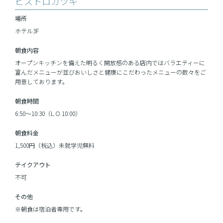
ビストロカツキ
場所
ホテル3F
朝食内容
オープンキッチンを備えた明るく開放感のある店内ではバラエティーに
富んだメニューが並びおいしさと健康にこだわったメニューの数々をご
用意しております。
朝食時間
6:50～10:30（L.O.10:00）
朝食料金
1,500円（税込）未就学児無料
テイクアウト
不可
その他
※朝食は宿泊者専用です。