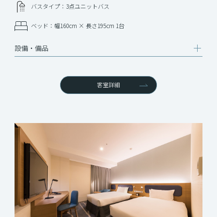
バスタイプ：3点ユニットバス
ベッド：幅160cm × 長さ195cm 1台
設備‧備品
客室詳細