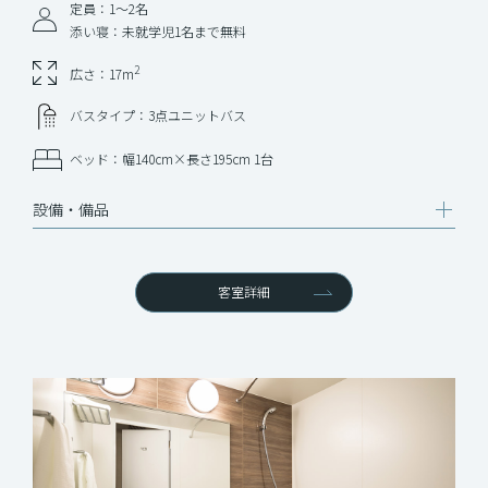
定員：1〜2名
添い寝：未就学児1名まで無料
2
広さ：17m
バスタイプ：3点ユニットバス
ベッド：幅140cm×長さ195cm 1台
設備‧備品
客室詳細