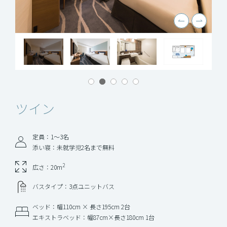
ツイン
定員：1〜3名
添い寝：未就学児2名まで無料
2
広さ：20m
バスタイプ：3点ユニットバス
ベッド：幅110cm × 長さ195cm 2台
エキストラベッド：幅87cm×長さ180cm 1台