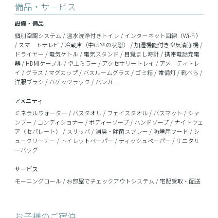
備品・サービス
設備・備品
個別空調システム / 温水洗浄付きトイレ / インターネット回線（Wi-Fi）
/ スマートテレビ / 冷蔵庫（中は空の状態） / 加湿機能付き空気清浄機 /
ドライヤー / 電気ケトル / 電気スタンド / 目覚まし時計 / 携帯電話充電
器 / HDMIケーブル / 卓上ミラー / アクセサリートレイ / アメニティトレ
イ / グラス / マグカップ / バスルームグラス / ゴミ箱 / 常備灯 / 靴べら /
洋服ブラシ / バゲッジラック / ハンガー
アメニティ
ミネラルウォーター / バスタオル / フェイスタオル / バスマット / シャ
ンプー / コンディショナー / ボディーソープ / ハンドソープ / ナイトウェ
ア（セパレート） / スリッパ / 消臭・除菌スプレー / 防煙用フード / シ
ュークリーナー / トイレットペーパー / ティッシュペーパー / サニタリ
ーバッグ
サービス
モーニングコール / お部屋でチェックアウトシステム / 宅配受取・配送
お子様のご宿泊