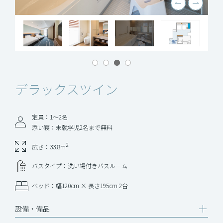
デラックスツイン
定員：1〜2名
添い寝：未就学児2名まで無料
2
広さ：33.8m
バスタイプ：洗い場付きバスルーム
ベッド：幅120cm × 長さ195cm 2台
設備‧備品