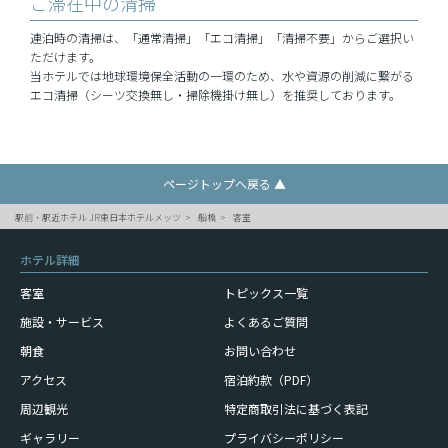
ご滞在中の清掃
連泊時の清掃は、「通常清掃」「エコ清掃」「清掃不要」からご選択い
ただけます。
当ホテルでは地球環境保全活動の一環のため、水や資源の削減に繋がる
エコ清掃（シーツ交換無し・掃除機掛け無し）を推奨しております。
ページトップへ戻る ▲
駅前・駅近ホテル JR東日本ホテルメッツ
船橋
客室
ホテル詳細
客室
トピックス一覧
施設・サービス
よくあるご質問
朝食
お問い合わせ
アクセス
宿泊約款（PDF）
周辺観光
特定商取引法に基づく表記
ギャラリー
プライバシーポリシー