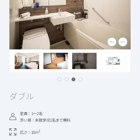
ダブル
定員：1〜2名
添い寝：未就学児1名まで無料
2
広さ：18m