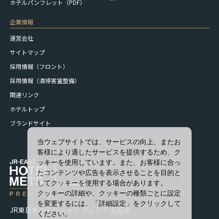
ホテルパンフレット（PDF）
企業情報
運営会社
サイトマップ
採用情報（フロント）
採用情報（清掃客室整備）
関連リンク
ホテルトップ
ブランドサイト
当ウェブサイトでは、サービスの向上、またお
客様により適したサービスを提供するため、ク
ッキーを使用しています。また、お客様に合っ
たコンテンツや広告を表示させることを目的と
してクッキーを使用する場合があります。
クッキーの詳細や、クッキーの種類ごとに設定
を変更するには、「詳細設定」をクリックして
JR東日本ホテルメッツ プレミア 五反田
ください。