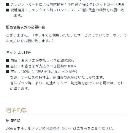
クレジットカードによる事前精算：予約完了時にクレジットカード決済
現地精算：チェックイン時フロントにて、ご宿泊代金の精算をお願い致
します。
販売価格以外の必要料金
ございません。（ホテルでご利用いただいたサービスについては、ホテルで
お支払いをお願い致します。）
キャンセル料等
前日：お客さまが支払うべき総額の20%
当日：お客さまが支払うべき総額の100%
不泊：100%（ご連絡を頂かなかった場合）
なお、サービスの特性上、宿泊後の返金はいたしかねます。
宿泊プラン等により、別途キャンセル規定等を設けている場合は、それ
に準じます。
宿泊約款
宿泊約款
JR東日本ホテルメッツの
宿泊約款（PDF）
はこちらをご覧ください。