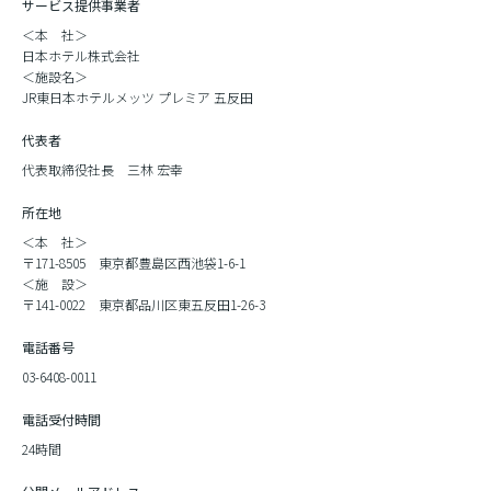
サービス提供事業者
＜本 社＞
日本ホテル株式会社
＜施設名＞
JR東日本ホテルメッツ プレミア 五反田
代表者
代表取締役社長 三林 宏幸
所在地
＜本 社＞
〒171-8505 東京都豊島区西池袋1-6-1
＜施 設＞
〒141-0022 東京都品川区東五反田1-26-3
電話番号
03-6408-0011
電話受付時間
24時間