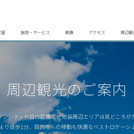
客室
施設・サービス
朝食
アクセス
周辺観
周辺観光のご案内
インシティや目白庭園など
池袋周辺エリアは見どころが
駅より徒歩1分、目的地への移動も
快適なベストロケーシ