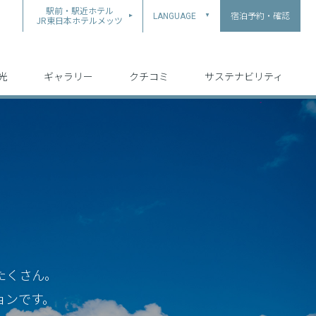
駅前・駅近ホテル
宿泊予約・確認
LANGUAGE
▲
JR東日本ホテルメッツ
中文（简体字）
中文（繁体字）
English
日本語
한국어
光
ギャラリー
クチコミ
サステナビリティ
たくさん。
ョンです。