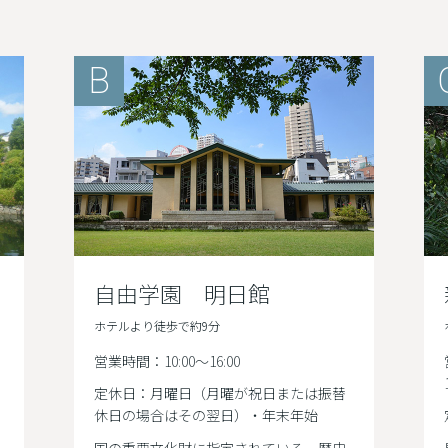
B
自由学園 明日館
ホテルより徒歩で約9分
営業時間：10:00～16:00
定休日：月曜日（月曜が祝日または振替
休日の場合はその翌日）・年末年始