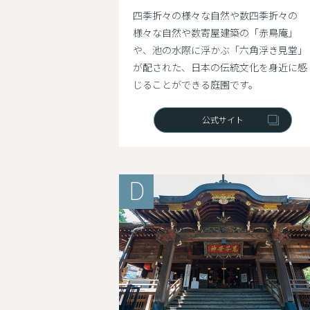
四季折々の様々な自然や数四季折々の
様々な自然や数寄屋建築の「赤鳥庵」
や、池の水際に浮かぶ「六角浮き見堂」
が配された、日本の伝統文化を身近に感
じることができる庭園です。
公式サイト
D