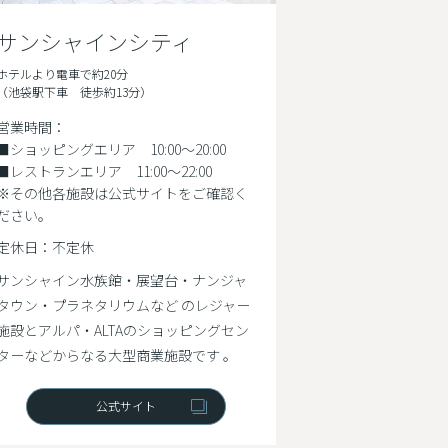
サンシャインシティ
ホテルより電車で約20分
（池袋駅下車 徒歩約13分）
営業時間：
■ショッピングエリア 10:00～20:00
■レストランエリア 11:00～22:00
※その他各施設は公式サイトをご確認く
ださい。
定休日：不定休
サンシャイン水族館・展望台・ナンジャ
タウン・プラネタリウムなど のレジャー
施設とアルパ・ALTAのショッピングセン
ターなどからなる大型商業施設です 。
公式サイト