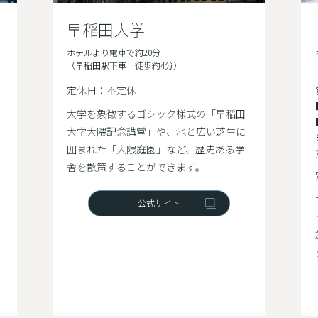
早稲田大学
ホテルより電車で約20分
（早稲田駅下車 徒歩約4分）
定休日：不定休
大学を象徴するゴシック様式の「早稲田
大学大隈記念講堂」や、池と広い芝生に
囲まれた「大隈庭園」など、歴史ある学
舎を散策することができます。
公式サイト