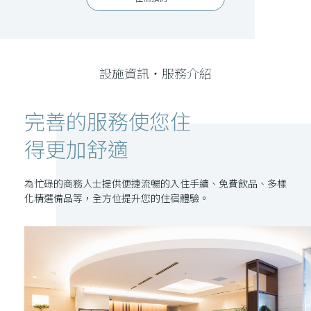
設施資訊・服務介紹
完善的服務使您住
得更加舒適
為忙碌的商務人士提供便捷流暢的入住手續、免費飲品、多樣
化精選備品等，全方位提升您的住宿體驗。