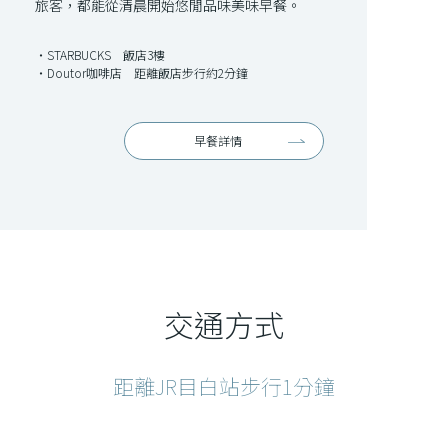
旅客，都能從清晨開始悠閒品味美味早餐。
・STARBUCKS 飯店3樓
・Doutor咖啡店 距離飯店步行約2分鐘
早餐詳情
交通方式
距離JR目白站步行1分鐘