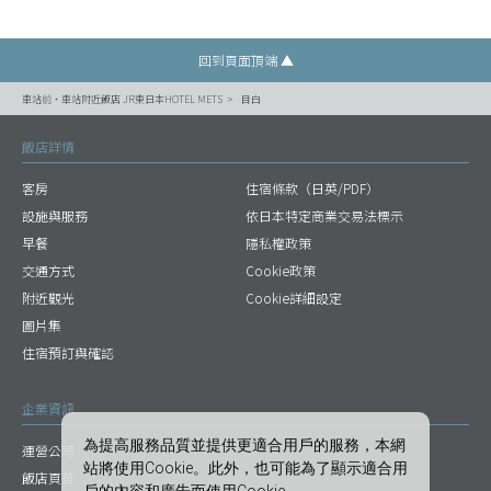
回到頁面頂端 ▲
車站前・車站附近飯店 JR東日本HOTEL METS
目白
飯店詳情
客房
住宿條款（日英/PDF）
設施與服務
依日本特定商業交易法標示
早餐
隱私權政策
交通方式
Cookie政策
附近觀光
Cookie詳細設定
圖片集
住宿預訂與確認
企業資訊
為提高服務品質並提供更適合用戶的服務，本網
運營公司
站將使用Cookie。此外，也可能為了顯示適合用
飯店頁首