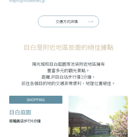
mejiro@hotelmets.jp
交通方式詳情
目白是附近地區旅遊的絕佳據點
陽光城和目白庭園等池袋附近地區擁有
豐富多元的觀光景點。
距離JR目白站步行僅1分鐘，
前往各個目的地的交通非常便利，地理位置絕佳。
SHOPPING
目白庭園
距離飯店步行6分鐘