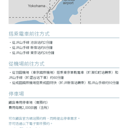
搭乘電車前往方式
・從JR山手線 池袋站約2分鐘
・從JR山手線 新宿站約6分鐘
・從JR山手線 東京站約26分鐘
從機場前往方式
・從羽田機場（東京國際機場）搭乘東京單軌電車（於濱松町站轉乘）和
JR山手線（於澀谷站下車）約60分鐘
・從成田國際機場搭乘成田特快（於JR新宿站轉乘）和JR山手線約90分鐘
停車場
飯店專用停車場（需預約）
費用每晚2,000日圓（含稅）
可在飯店官方網站預約時，同時提出停車需求。
亦可透過以下電子郵件預約。