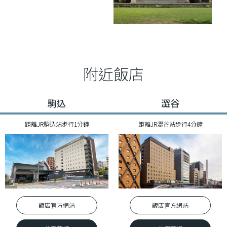
附近飯店
駒込
澀谷
距離JR駒込站步行1分鐘
距離JR澀谷站步行4分鐘
飯店官⽅網站
飯店官⽅網站